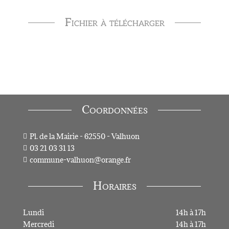
Fichier à télécharger
Coordonnées
Pl. de la Mairie - 62550 - Valhuon

03 21 03 31 13

commune-valhuon@orange.fr

Horaires
Lundi
14h à 17h
Mercredi
14h à 17h