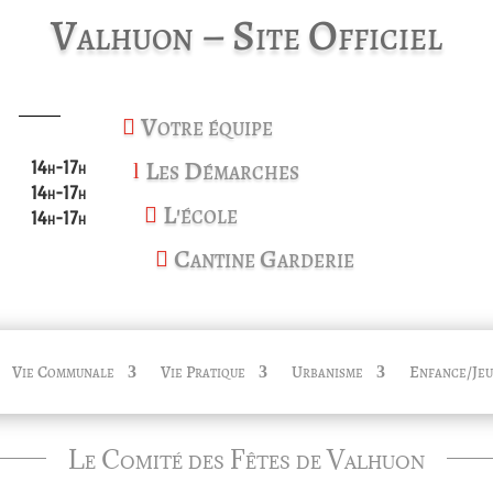
Valhuon – Site Officiel
Votre équipe

Les Démarches
14h-17h
l
14h-17h
L'école

14h-17h
Cantine Garderie

Vie Communale
Vie Pratique
Urbanisme
Enfance/Jeu
Le Comité des Fêtes de Valhuon