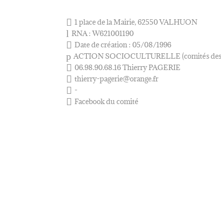

1 place de la Mairie, 62550 VALHUON
l
RNA : W621001190

Date de création : 05/08/1996
p
ACTION SOCIOCULTURELLE (comités des f

06.98.90.68.16 Thierry PAGERIE

thierry-pagerie@orange.fr

-

Facebook du comité
Nom Prénom