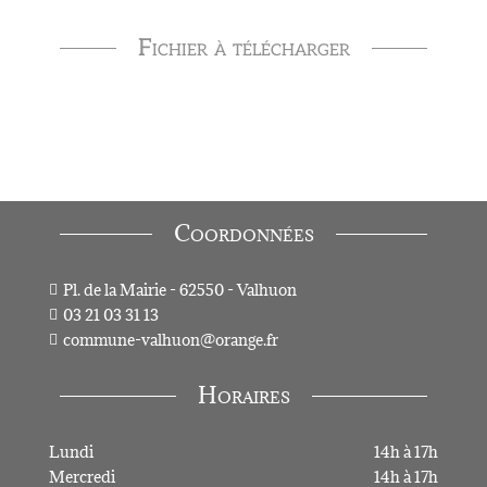
Fichier à télécharger
Coordonnées
Pl. de la Mairie - 62550 - Valhuon

03 21 03 31 13

commune-valhuon@orange.fr

Horaires
Lundi
14h à 17h
Mercredi
14h à 17h