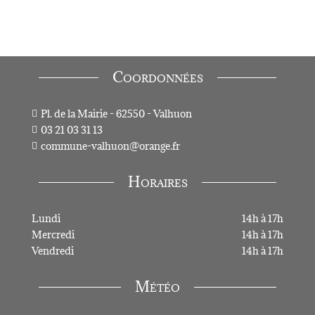
Coordonnées
Pl. de la Mairie - 62550 - Valhuon

03 21 03 31 13

commune-valhuon@orange.fr

Horaires
Lundi
14h à 17h
Mercredi
14h à 17h
Vendredi
14h à 17h
Météo