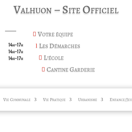
Valhuon – Site Officiel
Votre équipe

Les Démarches
14h-17h
l
14h-17h
L'école

14h-17h
Cantine Garderie

Vie Communale
Vie Pratique
Urbanisme
Enfance/Jeu