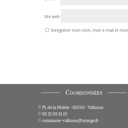
Site web
Enregistrer mon nom, mon e-mail et mon 
Coordonnées
Pl. de la Mairie - 62550 - Valhuon

03 21 03 31 13

commune-valhuon@orange.fr
