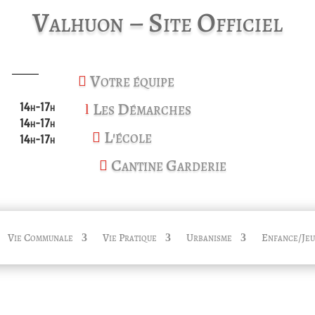
Valhuon – Site Officiel
Votre équipe

Les Démarches
14h-17h
l
14h-17h
L'école

14h-17h
Cantine Garderie

Vie Communale
Vie Pratique
Urbanisme
Enfance/Jeu