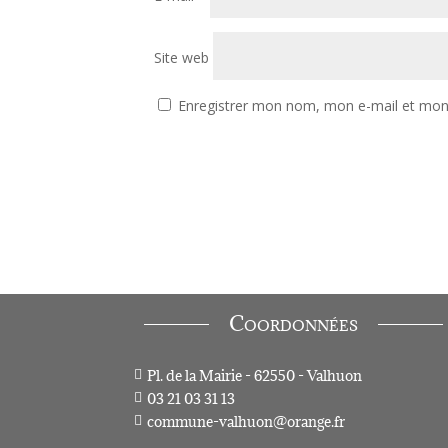
Site web
Enregistrer mon nom, mon e-mail et mon 
Coordonnées
Pl. de la Mairie - 62550 - Valhuon

03 21 03 31 13

commune-valhuon@orange.fr
